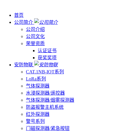
首页
公司简介
公司介绍
公司文化
荣誉资质
认证证书
获奖奖项
安防物联
CAT.1NB-IOT系列
LoRa系列
气体探测器
水浸探测器/遥控器
气体探测器/烟雾探测器
防盗报警主机系统
红外探测器
警号系列
门磁探测器/紧急按钮