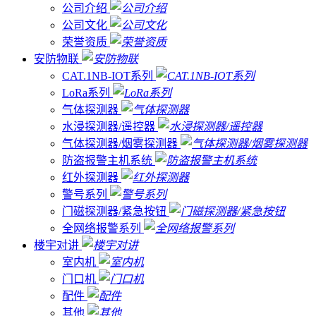
公司介绍
公司文化
荣誉资质
安防物联
CAT.1NB-IOT系列
LoRa系列
气体探测器
水浸探测器/遥控器
气体探测器/烟雾探测器
防盗报警主机系统
红外探测器
警号系列
门磁探测器/紧急按钮
全网络报警系列
楼宇对讲
室内机
门口机
配件
其他