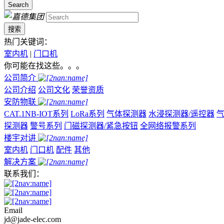
Search
搜索
热门关键词：
室内机
|
门口机
你可能在找这些。。。
公司简介
公司介绍
公司文化
荣誉资质
安防物联
CAT.1NB-IOT系列
LoRa系列
气体探测器
水浸探测器/遥控器
气
探测器
警号系列
门磁探测器/紧急按钮
全网络报警系列
楼宇对讲
室内机
门口机
配件
其他
解决方案
联系我们：
Email
jd@jade-elec.com